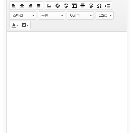
스타일
문단
Gulim
12px