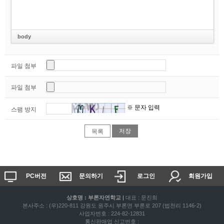
body
파일 첨부
파일 첨부
※ 문자 입력
스팸 방지
목록
PC버전
문의하기
로그인
회원가입
상호명 : 부론자연학교
|
대표 : 문진희
본사주소 : (우)220-811 강원도 원주시 부론면 부론로 207 (법천리 1146-2)
사업자번호 : 224-82-12831
통신판매업 신고번호 :